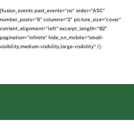
Zum
[fusion_events past_events=“no“ order=“ASC“
Inhalt
number_posts=“6″ columns=“2″ picture_size=“cover“
springen
content_alignment=“left“ excerpt_length=“82″
pagination=“infinite“ hide_on_mobile=“small-
visibility,medium-visibility,large-visibility“ /]